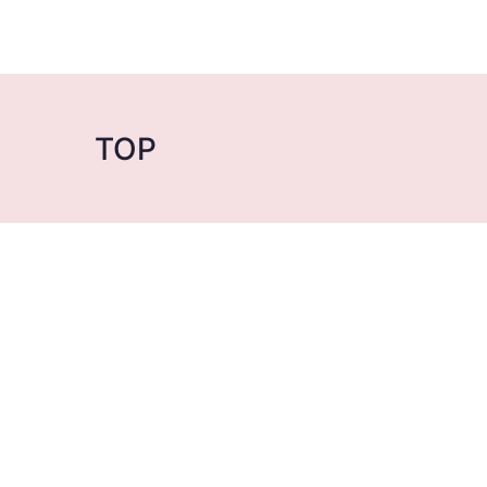
さかがみ みゆ
公式ホームページ
TOP